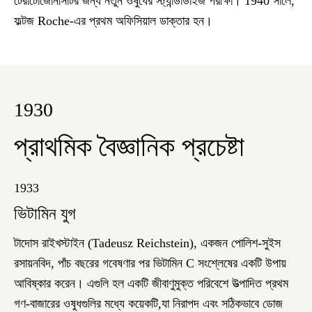
টেরাটোজেনিসিটির জন্য নতুন ওষুধের স্ট্যান্ডার্ডাইজ পরীক্ষা। 1940 সালে,
ফল্টজ Roche-এর প্রথম অফিসিয়াল ডাক্তার হন।
1930
প্রাথমিক বৈজ্ঞানিক প্রচেষ্টা
1933
ভিটামিন যুগ
টাদোস রাইখস্টাইন (Tadeusz Reichstein), একজন পোলিশ-সুইস
রসায়নবিদ, পাঁচ বছরের গবেষণার পর ভিটামিন C সংশ্লেষের একটি উপায়
আবিষ্কার করেন। এগুলি হল একটি জীবাণুমুক্ত পরিবেশে উত্পাদিত প্রথম
গণ-বাজারের ওষুধগুলির মধ্যে কয়েকটি,যা নিরাপদ এবং সঠিকভাবে ডোজ