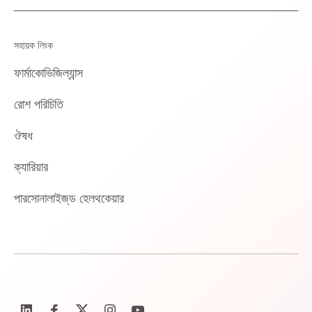
সহায়ক লিংক
ফার্মাকোভিজিল্যান্স
রোশ পরিচিতি
ঔষধ
ক্যারিয়ার
পারসোনালাইজ্‌ড হেলথকেয়ার