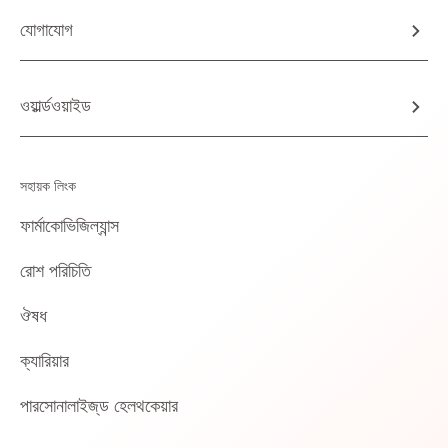
যোগাযোগ
ওয়ার্ল্ডওয়াইড
সহায়ক লিংক
ফার্মাকোভিজিল্যান্স
রোশ পরিচিতি
ঔষধ
ক্যারিয়ার
পারসোনালাইজ্‌ড হেলথকেয়ার