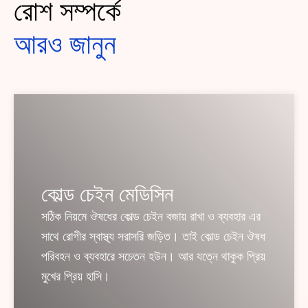
রোশ সম্পর্কে
আরও জানুন
কোল্ড চেইন মেডিসিন
সঠিক নিয়মে ঔষধের কোল্ড চেইন বজায় রাখা ও ব্যবহার এর
সাথে রোগীর স্বাস্থ্য সরাসরি জড়িত। তাই কোল্ড চেইন ঔষধ
পরিবহন ও ব্যবহারে সচেতন হউন। আর যত্নে থাকুক প্রিয়
মুখের প্রিয় হাসি।