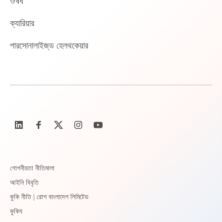
ঔষধ
ক্যারিয়ার
পারসোনালাইজ্‌ড হেলথকেয়ার
গোপনীয়তা নীতিমালা
আইনি বিবৃতি
কুকি নীতি | রোশ বাংলাদেশ লিমিটেড
কুকিয