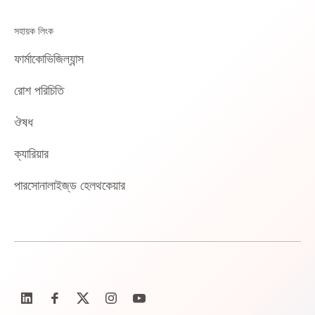
সহায়ক লিংক
ফার্মাকোভিজিল্যান্স
রোশ পরিচিতি
ঔষধ
ক্যারিয়ার
পারসোনালাইজ্‌ড হেলথকেয়ার