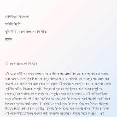
গোপনীয়তা নীতিমালা
আইনি বিবৃতি
কুকি নীতি | রোশ বাংলাদেশ লিমিটেড
কুকিয
©
রোশ বাংলাদেশ লিমিটেড
এই ওয়েবসাইট এর তথ্য বাংলাদেশের রোগীদের প্রয়োজন বিবেচনা করে প্রদান করা হয়েছে
এবং এতে এমন পণ্যের বিবরণ বা তথ্য থাকতে পারে যা আপনার দেশের জন্য প্রযোজ্য নাও
হতে পারে। আপনি যদি এমন কোন দেশ থেকে এই তথ্যগুলো দেখে থাকেন, যা আপনার দেশের
স্থানীয় আইন, নিয়ন্ত্রক সংস্থা, নিবন্ধন বা ব্যবহার প্রক্রিয়ার সাথে সামঞ্জস্যপূর্ণ নয়,
সেক্ষেত্রে রোশ বাংলাদেশ দায়বদ্ধ নয়। অনুগ্রহ করে মনে রাখবেন যে, এই সাইট/পেইজের
তথ্য মেডিকেল পরামর্শ হিসাবে বিবেচিত নয় এবং কোন চিকিৎসকের সাথে পরামর্শ করার বিকল্প
হিসাবেও ব্যবহার করা যাবেনা । আমরা কোন ব্যাক্তির চিকিৎসা পরিচালনা বিষয়ক প্রশ্নের
উত্তর দিতে অপারগ। এ ব্যাপারে আপনার চিকিৎসকের সঙ্গে আলোচনা করা উচিত। আমরা
এই ওয়েবসাইট/পেইজের মাধ্যমে পণ্য সম্পর্কিত প্রশ্নেরও উত্তর দিতে অপারগ। এই