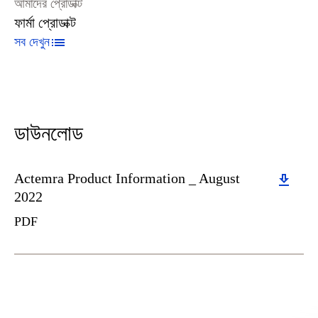
আমাদের প্রোডাক্ট
ফার্মা প্রোডাক্ট
সব দেখুন
ডাউনলোড
Download
Actemra Product Information _ August
2022
PDF