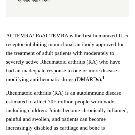
ব্যবহার করা যাবেনা ।
ACTEMRA/ RoACTEMRA is the first humanized IL-6
receptor-inhibiting monoclonal antibody approved for
the treatment of adult patients with moderately to
severely active Rheumatoid arthritis (RA) who have
had an inadequate response to one or more
d
isease-
1
m
odifying
a
ntirheumatic
d
rugs (
DMARD
s).
Rheumatoid arthritis (RA) is an autoimmune disease
estimated to affect 70+ million people worldwide,
including children. Joints become chronically inflamed,
painful and swollen, and patients can become
increasingly disabled as cartilage and bone is
1