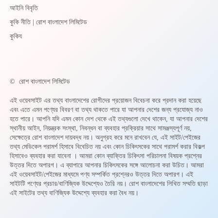
আইনি বিবৃতি
কুকি নীতি | রোশ বাংলাদেশ লিমিটেড
কুকিয
©
রোশ বাংলাদেশ লিমিটেড
এই ওয়েবসাইট এর তথ্য বাংলাদেশের রোগীদের প্রয়োজন বিবেচনা করে প্রদান করা হয়েছে
এবং এতে এমন পণ্যের বিবরণ বা তথ্য থাকতে পারে যা আপনার দেশের জন্য প্রযোজ্য নাও
হতে পারে। আপনি যদি এমন কোন দেশ থেকে এই তথ্যগুলো দেখে থাকেন, যা আপনার দেশের
স্থানীয় আইন, নিয়ন্ত্রক সংস্থা, নিবন্ধন বা ব্যবহার প্রক্রিয়ার সাথে সামঞ্জস্যপূর্ণ নয়,
সেক্ষেত্রে রোশ বাংলাদেশ দায়বদ্ধ নয়। অনুগ্রহ করে মনে রাখবেন যে, এই সাইট/পেইজের
তথ্য মেডিকেল পরামর্শ হিসাবে বিবেচিত নয় এবং কোন চিকিৎসকের সাথে পরামর্শ করার বিকল্প
হিসাবেও ব্যবহার করা যাবেনা । আমরা কোন ব্যাক্তির চিকিৎসা পরিচালনা বিষয়ক প্রশ্নের
উত্তর দিতে অপারগ। এ ব্যাপারে আপনার চিকিৎসকের সঙ্গে আলোচনা করা উচিত। আমরা
এই ওয়েবসাইট/পেইজের মাধ্যমে পণ্য সম্পর্কিত প্রশ্নেরও উত্তর দিতে অপারগ। এই
সাইটটি পণ্যের প্রচার/বাণিজ্যিক উদ্দেশ্যেও তৈরি নয়। রোশ বাংলাদেশের লিখিত সম্মতি ছাড়া
এই সাইটের তথ্য বাণিজ্যিক উদ্দেশ্যে ব্যবহার করা বৈধ নয়।