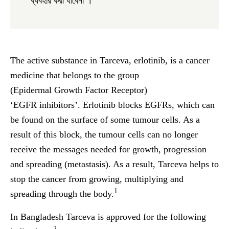
ব্যবহার করা যাবেনা ।
The active substance in Tarceva, erlotinib, is a cancer
medicine that belongs to the group
(
E
pidermal
G
rowth
F
actor
R
eceptor)
‘
EGFR
inhibitors’. Erlotinib blocks EGFRs, which can
be found on the surface of some tumour cells. As a
result of this block, the tumour cells can no longer
receive the messages needed for growth, progression
and spreading (metastasis). As a result, Tarceva helps to
stop the cancer from growing, multiplying and
1
spreading through the body.
In Bangladesh Tarceva is approved for the following
2