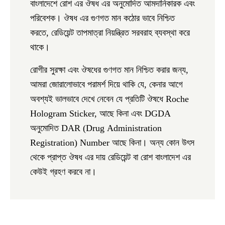
বাংলাদেশে রোশ এর ঔষধ এর অনুমোদিত আমদানিকারক এবং
পরিবেশক। ঔষধ এর গুণগত মান কঠোর ভাবে নিশ্চিত
করতে, রেডিয়েন্ট তাপমাত্রা নিয়ন্ত্রিত সরবরাহ ব্যবস্থা করে
থাকে।
রোগীর সুরক্ষা এবং ঔষধের গুণগত মান নিশ্চিত করার জন্য,
আমরা জোরালোভাবে পরামর্শ দিয়ে থাকি যে, কেনার আগে
অবশ্যই ভালভাবে দেখে নেবেন যে প্রতিটি ঔষধে
Roche
Hologram Sticker,
আছে কিনা এবং DGDA
অনুমোদিত
DAR
(
D
rug
A
dministration
R
egistration) Number আছে কিনা। অন্য কোন উৎস
থেকে প্রাপ্ত ঔষধ এর দায় রেডিয়েন্ট বা রোশ বাংলাদেশ এর
কেউই গ্রহণ করবে না।