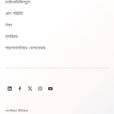
ফার্মাকোভিজিল্যান্স
রোশ পরিচিতি
ঔষধ
ক্যারিয়ার
পারসোনালাইজ্‌ড হেলথকেয়ার
গোপনীয়তা নীতিমালা