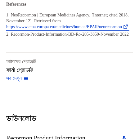
References
1. NeoRecormon | European Medicines Agency. [Internet; cited 2018,
November 12]. Retrieved from
https://www.ema.europa.eu/medicines/human/EPAR/neorecormon
2. Recormon-Product-Information-BD-Ro-205-3859-November 2022
আমাদের প্রোডাক্ট
ফার্মা প্রোডাক্ট
সব দেখুন
ডাউনলোড
Download
Recormon Product Information _