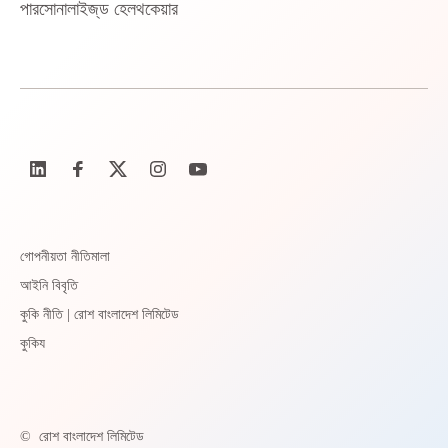
পারসোনালাইজ্‌ড হেলথকেয়ার
গোপনীয়তা নীতিমালা
আইনি বিবৃতি
কুকি নীতি | রোশ বাংলাদেশ লিমিটেড
কুকিয
©
রোশ বাংলাদেশ লিমিটেড