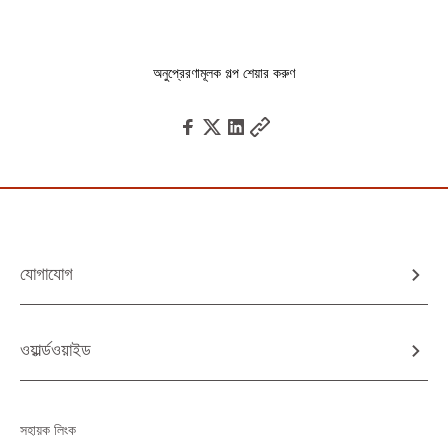
অনুপ্রেরণামূলক গল্প শেয়ার করুণ
যোগাযোগ
ওয়ার্ল্ডওয়াইড
সহায়ক লিংক