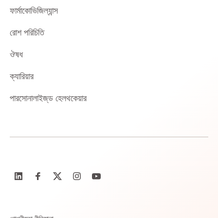
ফার্মাকোভিজিল্যান্স
রোশ পরিচিতি
ঔষধ
ক্যারিয়ার
পারসোনালাইজ্‌ড হেলথকেয়ার