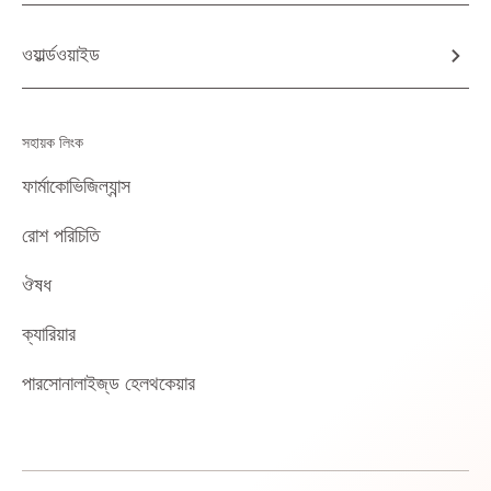
ওয়ার্ল্ডওয়াইড
সহায়ক লিংক
ফার্মাকোভিজিল্যান্স
রোশ পরিচিতি
ঔষধ
ক্যারিয়ার
পারসোনালাইজ্‌ড হেলথকেয়ার