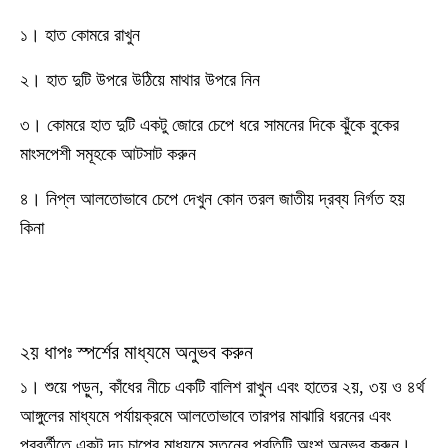
১। হাত কোমরে রাখুন
২। হাত দুটি উপরে উঠিয়ে মাথার উপরে নিন
৩। কোমরে হাত দুটি একটু জোরে চেপে ধরে সামনের দিকে ঝুঁকে বুকের
মাংসপেশী সমূহকে আটসাট করুন
৪। নিপ্‌ল আলতোভাবে চেপে দেখুন কোন তরল জাতীয় দ্রব্য নির্গত হয়
কিনা
২য় ধাপঃ স্পর্শের মাধ্যমে অনুভব করুন
১। শুয়ে পড়ুন, কাঁধের নীচে একটি বালিশ রাখুন এবং হাতের ২য়, ৩য় ও ৪র্থ
আঙ্গুলের মাধ্যমে পর্যায়ক্রমে আলতোভাবে তারপর মাঝারি ধরনের এবং
পরবর্তীতে একটু দৃঢ় চাপের মাধ্যমে স্তনের প্রতিটি অংশ অনুভব করুন।