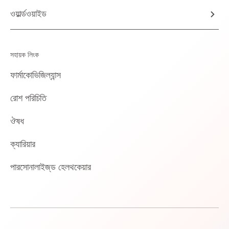
ওয়ার্ল্ডওয়াইড
সহায়ক লিংক
ফার্মাকোভিজিল্যান্স
রোশ পরিচিতি
ঔষধ
ক্যারিয়ার
পারসোনালাইজ্‌ড হেলথকেয়ার