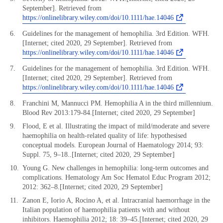
September]. Retrieved from
https://onlinelibrary.wiley.com/doi/10.1111/hae.14046
Guidelines for the management of hemophilia. 3rd Edition. WFH.
[Internet; cited 2020, 29 September]. Retrieved from
https://onlinelibrary.wiley.com/doi/10.1111/hae.14046
Guidelines for the management of hemophilia. 3rd Edition. WFH.
[Internet; cited 2020, 29 September]. Retrieved from
https://onlinelibrary.wiley.com/doi/10.1111/hae.14046
Franchini M, Mannucci PM. Hemophilia A in the third millennium.
Blood Rev 2013:179-84.[Internet; cited 2020, 29 September]
Flood, E et al. Illustrating the impact of mild/moderate and severe
haemophilia on health-related quality of life: hypothesised
conceptual models. European Journal of Haematology 2014; 93:
Suppl. 75, 9–18..[Internet; cited 2020, 29 September]
Young G. New challenges in hemophilia: long-term outcomes and
complications. Hematology Am Soc Hematol Educ Program 2012;
2012: 362–8.[Internet; cited 2020, 29 September]
Zanon E, Iorio A, Rocino A, et al. Intracranial haemorrhage in the
Italian population of haemophilia patients with and without
inhibitors. Haemophilia 2012; 18: 39–45.[Internet; cited 2020, 29