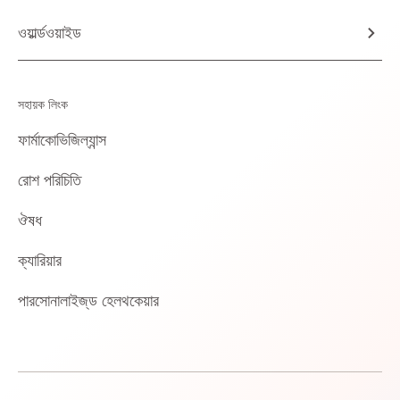
ওয়ার্ল্ডওয়াইড
সহায়ক লিংক
ফার্মাকোভিজিল্যান্স
রোশ পরিচিতি
ঔষধ
ক্যারিয়ার
পারসোনালাইজ্‌ড হেলথকেয়ার