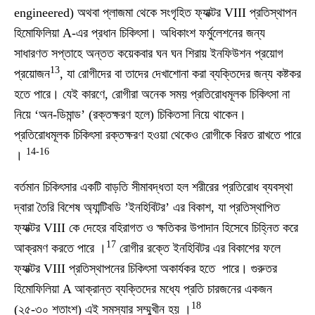
engineered) অথবা প্লাজমা থেকে সংগৃহিত ফ্যাক্টর VIII প্রতিস্থাপন
হিমোফিলিয়া A-এর প্রধান চিকিৎসা। অধিকাংশ ফর্মুলেশনের জন্য
সাধারণত সপ্তাহে অন্তত কয়েকবার ঘন ঘন শিরায় ইনফিউশন প্রয়োগ
13
প্রয়োজন
, যা রোগীদের বা তাদের দেখাশোনা করা ব্যক্তিদের জন্য কষ্টকর
হতে পারে। যেই কারণে, রোগীরা অনেক সময় প্রতিরোধমূলক চিকিৎসা না
নিয়ে ‘অন-ডিমান্ড’ (রক্তক্ষরণ হলে) চিকিতসা নিয়ে থাকেন।
প্রতিরোধমূলক চিকিৎসা রক্তক্ষরণ হওয়া থেকেও রোগীকে বিরত রাখতে পারে
14-16
।
বর্তমান চিকিৎসার একটি বাড়তি সীমাবদ্ধতা হল শরীরের প্রতিরোধ ব্যবস্থা
দ্বারা তৈরি বিশেষ অ্যান্টিবডি ’ইনহিবিটর’ এর বিকাশ, যা প্রতিস্থাপিত
ফ্যাক্টর VIII কে দেহের বহিরাগত ও ক্ষতিকর উপাদান হিসেবে চিহ্নিত করে
17
আক্রমণ করতে পারে ।
রোগীর রক্তে ইনহিবিটর এর বিকাশের ফলে
ফ্যাক্টর VIII প্রতিস্থাপনের চিকিৎসা অকার্যকর হতে পারে। গুরুতর
হিমোফিলিয়া A আক্রান্ত ব্যক্তিদের মধ্যে প্রতি চারজনের একজন
18
(২৫-৩০ শতাংশ) এই সমস্যার সম্মুখীন হয় ।