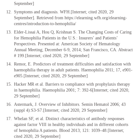
September]
Symptoms and diagnosis. WFH.[Internet; cited 2020, 29
September]. Retrieved from https://elearning.wfh.org/elearning-
centres/introduction-to-hemophilia/
Elder-Lissai A, Hou Q, Krishnan S. The Changing Costs of Caring
for Hemophilia Patients in the U.S.: Insurers’ and Patients’
Perspectives. Presented at: American Society of Hematology
Annual Meeting; December 6-9, 2014; San Francisco, CA. Abstract
# 199.[Internet; cited 2020, 29 September]
Remor, E. Predictors of treatment difficulties and satisfaction with
haemophilia therapy in adult patients. Haemophilia 2011; 17, e901-
e905.[Internet; cited 2020, 29 September]
Hacker MR et al. Barriers to compliance with prophylaxis therapy
in haemophilia. Haemophilia 2001; 7: 392-6[Internet; cited 2020,
29 September]
Astermark, J. Overview of Inhibitors. Semin Hematol 2006; 43
(suppl 4):S3-S7.[Internet; cited 2020, 29 September]
Whelan SF, et al. Distinct characteristics of antibody responses
against factor VIII in healthy individuals and in different cohorts
of hemophilia A patients. Blood 2013; 121: 1039–48.[Internet;
cited 2020, 29 September]