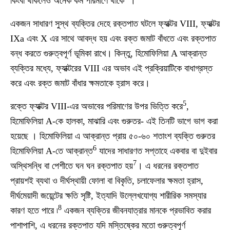
কিংবা থাকলেও অনেক কম পরিমাণে থাকে ।
একজন সাধারণ সুস্থ ব্যক্তির দেহে রক্তপাত ঘটলে ফ্যাক্টর VIII, ফ্যাক্টর
IXa এবং X এর সাথে আবদ্ধ হয় এবং রক্ত জমাট বাঁধতে এবং রক্তপাত
বন্ধ করতে গুরুত্বপূর্ণ ভূমিকা রাখে। কিন্তু, হিমোফিলিয়া A আক্রান্ত
ব্যক্তির মধ্যে, ফ্যাক্টরের VIII এর অভাব এই প্রক্রিয়াটিকে বাধাগ্রস্ত
করে এবং রক্ত জমাট বাঁধার ক্ষমতাকে হ্রাস করে।
5
রক্তে ফ্যাক্টর
VIII-এর অভাবের পরিমাণের উপর ভিত্তি করে
,
হিমোফিলিয়া A-কে হালকা, মাঝারি এবং গুরুতর- এই তিনটি ভাগে ভাগ করা
হয়েছে । হিমোফিলিয়া এ আক্রান্ত প্রায় ৫০-৬০ শতাংশ ব্যক্তি গুরুতর
6
হিমোফিলিয়া A-তে আক্রান্ত
যাদের সাধারণত সপ্তাহে একবার বা দুইবার
7
অস্থিসন্ধি বা পেশীতে ঘন ঘন রক্তপাত হয়
। এ ধরনের রক্তপাত
প্রায়শই ব্যথা ও দীর্ঘস্থায়ী ফোলা বা বিকৃতি, চলাফেলার ক্ষমতা হ্রাস,
দীর্ঘমেয়াদী জয়েন্টের ক্ষতি সৃষ্টি, ইত্যাদি উল্লেখযোগ্য শারীরিক সমস্যার
8
কারণ হতে পারে ৷
একজন ব্যক্তির জীবনযাত্রার মানকে প্রভাবিত করার
পাশাপাশি, এ ধরনের রক্তপাত যদি মস্তিষ্কের মতো গুরুত্বপূর্ণ