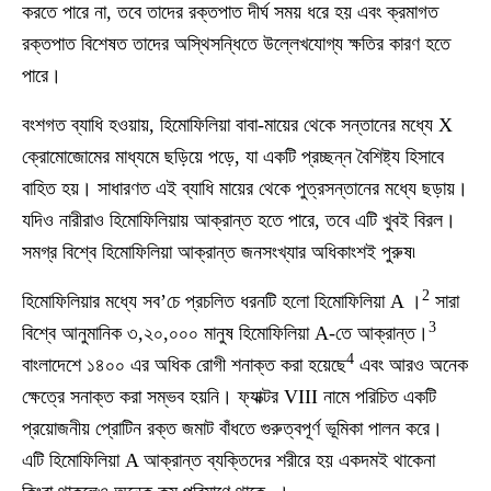
করতে পারে না, তবে তাদের রক্তপাত দীর্ঘ সময় ধরে হয় এবং ক্রমাগত
রক্তপাত বিশেষত তাদের অস্থিসন্ধিতে উল্লেখযোগ্য ক্ষতির কারণ হতে
পারে।
বংশগত ব্যাধি হওয়ায়, হিমোফিলিয়া বাবা-মায়ের থেকে সন্তানের মধ্যে X
ক্রোমোজোমের মাধ্যমে ছড়িয়ে পড়ে, যা একটি প্রচ্ছন্ন বৈশিষ্ট্য হিসাবে
বাহিত হয়। সাধারণত এই ব্যাধি মায়ের থেকে পুত্রসন্তানের মধ্যে ছড়ায়।
যদিও নারীরাও হিমোফিলিয়ায় আক্রান্ত হতে পারে, তবে এটি খুবই বিরল।
সমগ্র বিশ্বে হিমোফিলিয়া আক্রান্ত জনসংখ্যার অধিকাংশই পুরুষ৷
2
হিমোফিলিয়ার মধ্যে সব’চে প্রচলিত ধরনটি হলো হিমোফিলিয়া A
।
সারা
3
বিশ্বে আনুমানিক ৩,২০,০০০ মানুষ হিমোফিলিয়া A-তে আক্রান্ত।
4
বাংলাদেশে ১৪০০ এর অধিক রোগী শনাক্ত করা হয়েছে
এবং আরও অনেক
ক্ষেত্রে সনাক্ত করা সম্ভব হয়নি। ফ্যাক্টর VIII নামে পরিচিত একটি
প্রয়োজনীয় প্রোটিন রক্ত ​​জমাট বাঁধতে গুরুত্বপূর্ণ ভূমিকা পালন করে।
এটি হিমোফিলিয়া A আক্রান্ত ব্যক্তিদের শরীরে হয় একদমই থাকেনা