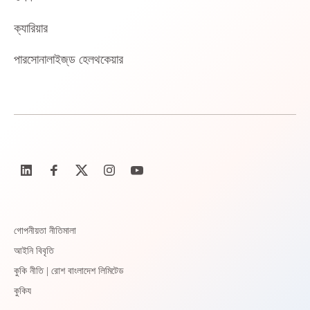
ক্যারিয়ার
পারসোনালাইজ্‌ড হেলথকেয়ার
গোপনীয়তা নীতিমালা
আইনি বিবৃতি
কুকি নীতি | রোশ বাংলাদেশ লিমিটেড
কুকিয