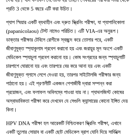
দেখা হয়। যদি ফলাফল নেগেটিভ হয় তাহলে শেষবারের পরীক্ষার সময় থেকে
প্রতি 3 থেকে 5 বছরে এটি করা উচিত।
প্যাপ স্মিয়ার
একটি ব্যথাহীন এবং দ্রুত স্ক্রিনিং পরীক্ষা, যা প্যাপানিকোলা
(papanicolaou) টেস্ট নামেও পরিচিত। এটি VIA-এর অনুরূপ।
ডাক্তার পরীক্ষার টেবিলে রোগীকে স্বচ্ছন্দ করে তোলার পরে, একটি
জীবাণুমুক্ত স্প্যাকুলাম প্রবেশ করানো হয় এবং জরায়ুর মূল অংশে একটি
মেডিকেল স্প্যাচুলা প্রবেশ করানো হয়। কোষ সংগ্রহের জন্য স্প্যাচুলাটি
চারপাশে ঘোরানো হয় এবং তারপরে বের করে আনা হয় এবং একটি
জীবাণুমুক্ত গ্লাসে লেপে দেওয়া হয়, তারপর সাইটোলজি পরীক্ষার জন্য
পাঠানো হয়। এই প্রণালীটি একজন পেশাজীবী দ্বারা সম্পন্ন করা
প্রয়োজন, এবং ফলাফল অবিলম্বে পাওয়া যায় না। প্যাথলজিস্ট কোষের
অস্বাভাবিকতা পরীক্ষা করে দেখবেন যে সেগুলি ক্যান্সারের কোনো ইঙ্গিত দেয়
কিনা।
HPV DNA
পরীক্ষা হল আরেকটি নিশ্চিতকরণ স্ক্রিনিং পরীক্ষা, এখানে
একটি তুলোর সোয়াব বা একটি ছোট মেডিকেল ব্রাশ যোনি দিয়ে সার্ভিক্সে