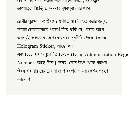
এর গুণগত মান কঠোর ভাবে নিশ্চিত করতে, রেডিয়েন্ট
তাপমাত্রা নিয়ন্ত্রিত সরবরাহ ব্যবস্থা করে থাকে।
রোগীর সুরক্ষা এবং ঔষধের গুণগত মান নিশ্চিত করার জন্য,
আমরা জোরালোভাবে পরামর্শ দিয়ে থাকি যে, কেনার আগে
অবশ্যই ভালভাবে দেখে নেবেন যে প্রতিটি ঔষধে
Roche
Hologram Sticker
, আছে কিনা
এবং DGDA অনুমোদিত
DAR
(
D
rug
A
dministration
R
egi
N
umber আছে কিনা। অন্য কোন উৎস থেকে প্রাপ্ত
ঔষধ এর দায় রেডিয়েন্ট বা রোশ বাংলাদেশ এর কেউই গ্রহণ
করবে না।