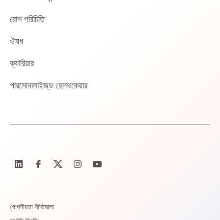
রোশ পরিচিতি
ঔষধ
ক্যারিয়ার
পারসোনালাইজ্‌ড হেলথকেয়ার
গোপনীয়তা নীতিমালা